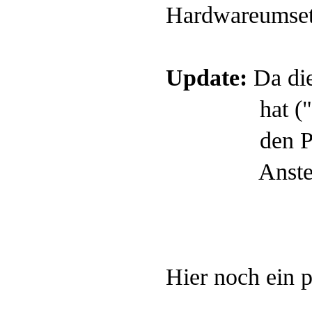
Hardwareumsetz
Update:
Da die
hat ("Zucken"
den Pegel d
Ansteuerun
Hier noch ein p