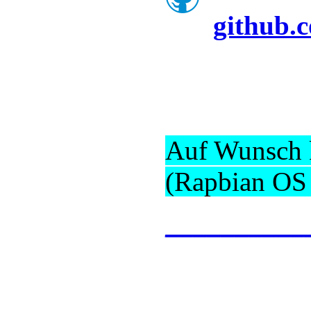
github.
Auf Wunsch k
(Rapbian OS 
__________