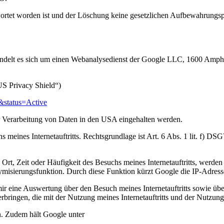
ortet worden ist und der Löschung keine gesetzlichen Aufbewahrungspf
ei handelt es sich um einen Webanalysedienst der Google LLC, 1600 A
S Privacy Shield“)
&status=Active
r Verarbeitung von Daten in den USA eingehalten werden.
meines Internetauftritts. Rechtsgrundlage ist Art. 6 Abs. 1 lit. f) DS
rt, Zeit oder Häufigkeit des Besuchs meines Internetauftritts, werde
onymisierungsfunktion. Durch diese Funktion kürzt Google die IP-Adre
eine Auswertung über den Besuch meines Internetauftritts sowie über 
rbringen, die mit der Nutzung meines Internetauftritts und der Nutzu
n. Zudem hält Google unter