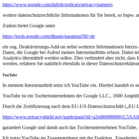
https://www.google.com/intl/de/policies/privacy/partners
weitere datenschutzrechtliche Informationen für Sie bereit, so bspw.
Zudem bietet Google unter
https://tools.google.com/dlpage/gaoptout?hl=de
ein sog. Deaktivierungs-Add-on nebst weiteren Informationen hierzu a
Daten, die Google bei Aufruf meines Internetauftritts erfasst. Dabei 
Analytics übermittelt werden sollen. Dies verhindert aber nicht, da
werden, erfahren Sie natürlich ebenfalls in dieser Datenschutzerkläru
YouTube
In meinem Internetauftritt setze ich YouTube ein. Hierbei handelt 
YouTube ist ein Tochterunternehmen der Google LLC., 1600 Amphi
Durch die Zertifizierung nach dem EU-US-Datenschutzschild („EU-U
https://www.privacyshield.gov/participant?id=a2zt000000001L5AAI
garantiert Google und damit auch das Tochterunternehmen YouTube, 
Ich nutze YouTube im Zusammenhang mit der Funktion „Erweiterter D