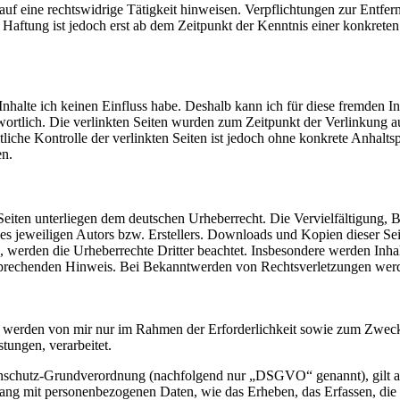
uf eine rechtswidrige Tätigkeit hinweisen. Verpflichtungen zur Entf
e Haftung ist jedoch erst ab dem Zeitpunkt der Kenntnis einer konkre
Inhalte ich keinen Einfluss habe. Deshalb kann ich für diese fremden I
antwortlich. Die verlinkten Seiten wurden zum Zeitpunkt der Verlinkung
tliche Kontrolle der verlinkten Seiten ist jedoch ohne konkrete Anhal
en.
n Seiten unterliegen dem deutschen Urheberrecht. Die Vervielfältigung,
 jeweiligen Autors bzw. Erstellers. Downloads und Kopien dieser Seite
n, werden die Urheberrechte Dritter beachtet. Insbesondere werden Inhal
sprechenden Hinweis. Bei Bekanntwerden von Rechtsverletzungen werde
werden von mir nur im Rahmen der Erforderlichkeit sowie zum Zwecke 
stungen, verarbeitet.
nschutz-Grundverordnung (nachfolgend nur „DSGVO“ genannt), gilt als 
ng mit personenbezogenen Daten, wie das Erheben, das Erfassen, die 