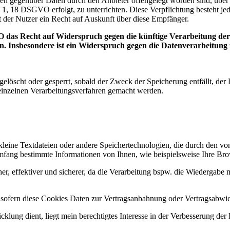
denen gegenüber Daten durch den Anbieter offengelegt worden sind, üb
 1, 18 DSGVO erfolgt, zu unterrichten. Diese Verpflichtung besteht je
 der Nutzer ein Recht auf Auskunft über diese Empfänger.
 das Recht auf Widerspruch gegen die künftige Verarbeitung der s
en. Insbesondere ist ein Widerspruch gegen die Datenverarbeitun
n gelöscht oder gesperrt, sobald der Zweck der Speicherung entfällt, d
inzelnen Verarbeitungsverfahren gemacht werden.
kleine Textdateien oder andere Speichertechnologien, die durch den vo
fang bestimmte Informationen von Ihnen, wie beispielsweise Ihre Brow
er, effektiver und sicherer, da die Verarbeitung bspw. die Wiedergabe m
, sofern diese Cookies Daten zur Vertragsanbahnung oder Vertragsabwic
lung dient, liegt mein berechtigtes Interesse in der Verbesserung der F