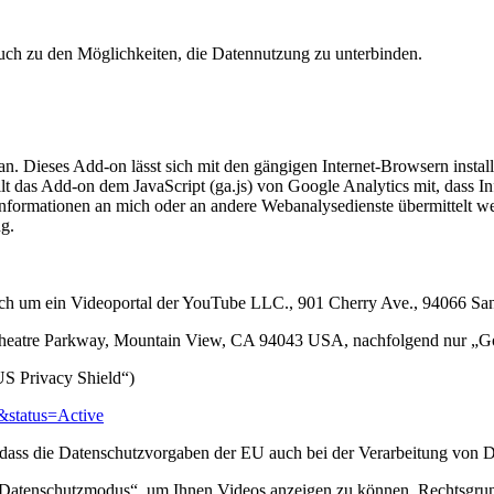
 auch zu den Möglichkeiten, die Datennutzung zu unterbinden.
n. Dieses Add-on lässt sich mit den gängigen Internet-Browsern instal
teilt das Add-on dem JavaScript (ga.js) von Google Analytics mit, dass 
ss Informationen an mich oder an andere Webanalysedienste übermittelt
ng.
es sich um ein Videoportal der YouTube LLC., 901 Cherry Ave., 94066
theatre Parkway, Mountain View, CA 94043 USA, nachfolgend nur „G
S Privacy Shield“)
&status=Active
dass die Datenschutzvorgaben der EU auch bei der Verarbeitung von 
atenschutzmodus“, um Ihnen Videos anzeigen zu können. Rechtsgrundla