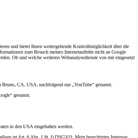
lieren und bietet Ihnen weitergehende Kontrollmöglichkeit über die
Informationen zum Besuch meines Internetauftritts nicht an Google
 werden. Ob und welche weiteren Webanalysedienste von mir eingesetzt
 San Bruno, CA, USA, nachfolgend nur „YouTube“ genannt.
oogle“ genannt.
Daten in den USA eingehalten werden.
ge ist Art. 6 Abs. 1 lit. f) DSGVO. Mein berechtigtes Interesse